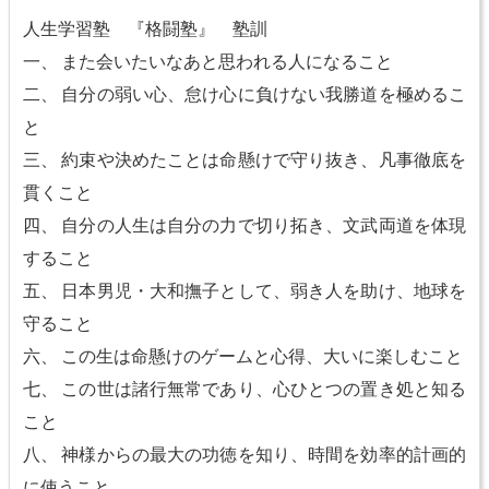
人生学習塾 『格闘塾』 塾訓
一、 また会いたいなあと思われる人になること
二、 自分の弱い心、怠け心に負けない我勝道を極めるこ
と
三、 約束や決めたことは命懸けで守り抜き、凡事徹底を
貫くこと
四、 自分の人生は自分の力で切り拓き、文武両道を体現
すること
五、 日本男児・大和撫子として、弱き人を助け、地球を
守ること
六、 この生は命懸けのゲームと心得、大いに楽しむこと
七、 この世は諸行無常であり、心ひとつの置き処と知る
こと
八、 神様からの最大の功徳を知り、時間を効率的計画的
に使うこと